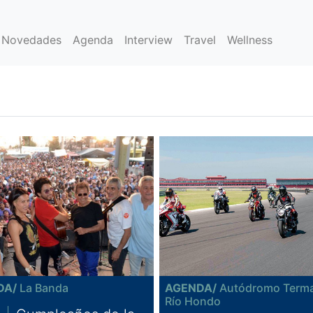
Novedades
Agenda
Interview
Travel
Wellness
DA/
La Banda
AGENDA/
Autódromo Terma
Río Hondo